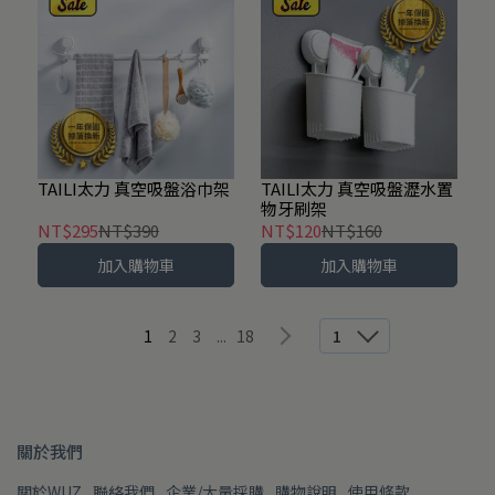
TAILI太力 真空吸盤浴巾架
TAILI太力 真空吸盤瀝水置
物牙刷架
NT$295
NT$390
NT$120
NT$160
加入購物車
加入購物車
1
2
3
...
18
1
關於我們
關於WUZ
聯絡我們
企業/大量採購
購物說明
使用條款