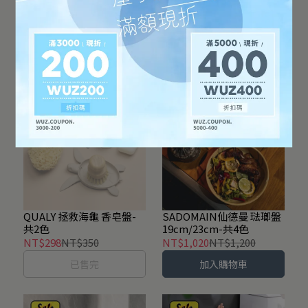
Ocean Reya玻璃碗盤系
Ocean 太陽碗盤缽全系列-
列-共4款
共5款
NT$35
NT$60
NT$36
NT$60
加入購物車
加入購物車
QUALY 拯救海龜 香皂盤-
SADOMAIN仙德曼 琺瑯盤
共2色
19cm/23cm-共4色
NT$298
NT$350
NT$1,020
NT$1,200
已售完
加入購物車