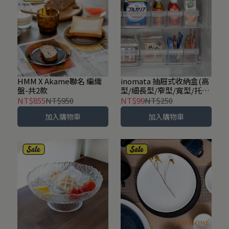
HMM X Akame聯名 編織
inomata 抽屜式收納盒(高
盤-共2款
型/細長型/窄型/寬型/托盤
型)-共5款
NT$855
NT$950
NT$99
NT$250
加入購物車
加入購物車