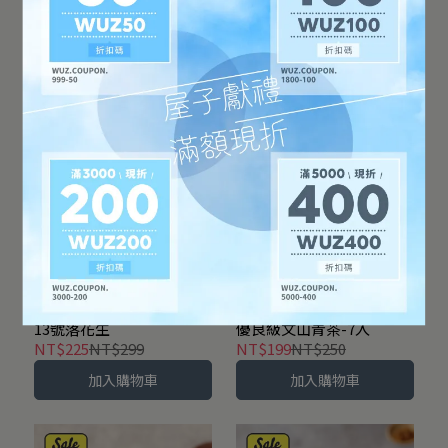
小老板 泰國海苔棒棒捲 –
新年送好禮｜Marcella 秒
魷魚
殺酥-分享桶 共3種口味
NT$89
NT$120
NT$750
NT$900
加入購物車
加入購物車
發現茶 更 kńg 可麗捲-台南
發現茶 更 kńg 可麗捲-坪林
13號落花生
優良級文山青茶-7入
NT$225
NT$299
NT$199
NT$250
加入購物車
加入購物車