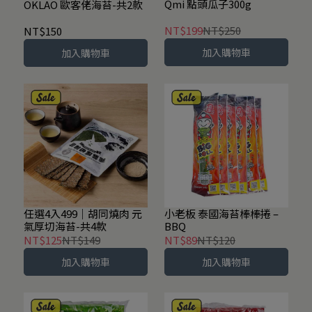
Qmi 點頭瓜子300g
OKLAO 歐客佬海苔-共2款
NT$199
NT$250
NT$150
加入購物車
加入購物車
任選4入499｜胡同燒肉 元
小老板 泰國海苔棒棒捲 –
氣厚切海苔-共4款
BBQ
NT$125
NT$149
NT$89
NT$120
加入購物車
加入購物車