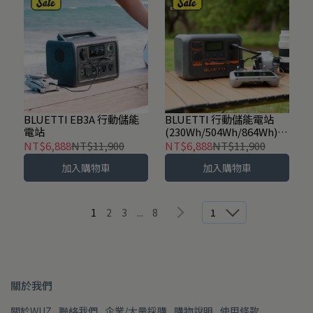
BLUETTI EB3A 行動儲能
BLUETTI 行動儲能電站
電站
(230Wh/504Wh/864Wh)-
共3款
NT$6,888
NT$11,900
NT$6,888
NT$11,900
加入購物車
加入購物車
1
2
3
...
8
1
關於我們
關於WUZ
聯絡我們
企業/大量採購
購物說明
使用條款