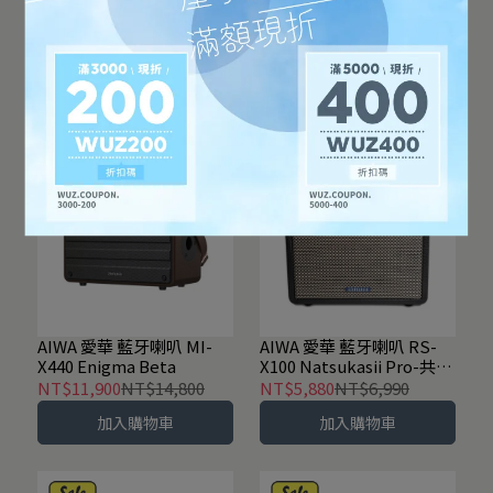
AIWA 愛華 真無線藍牙耳機
AIWA 愛華 紫外線除菌烘碗
機
NT$2,180
NT$2,680
NT$2,590
NT$3,290
加入購物車
加入購物車
AIWA 愛華 藍牙喇叭 MI-
AIWA 愛華 藍牙喇叭 RS-
X440 Enigma Beta
X100 Natsukasii Pro-共2
色
NT$11,900
NT$14,800
NT$5,880
NT$6,990
加入購物車
加入購物車