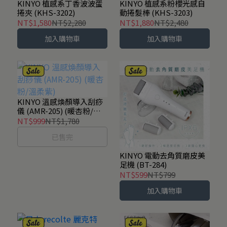
KINYO 植感系丁香波波蛋
KINYO 植感系粉櫻光感自
捲夾 (KHS-3202)
動捲髮棒 (KHS-3203)
NT$1,580
NT$2,280
NT$1,880
NT$2,480
加入購物車
加入購物車
KINYO 溫感煥顏導入刮痧
儀 (AMR-205) (暖杏粉/溫
柔紫)
NT$999
NT$1,780
已售完
KINYO 電動去角質磨皮美
足機 (BT-284)
NT$599
NT$799
加入購物車