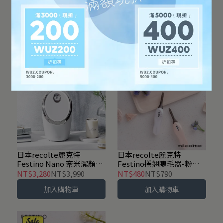
日本 recolte 麗克特
日本recolte麗克特
Festino Salon Care 負離
Festino 3in1 美顏修容器
子造型梳 SMHB-027-共2
SMHB-031-白
NT$1,680
NT$2,190
NT$1,780
NT$2,690
色
加入購物車
加入購物車
日本recolte麗克特
日本recolte麗克特
Festino Nano 奈米潔顏蒸
Festino捲翹睫毛器-粉嫩
臉器 SMHB-033-白
紅
NT$3,280
NT$3,990
NT$480
NT$790
加入購物車
加入購物車