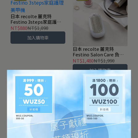
日本 recolte 麗克特
Festino 3steps家庭護理
美甲機
NT$880
NT$1,090
加入購物車
日本 recolte 麗克特
Festino Salon Care 負離
子輕便梳 SMHB-028-共2
NT$1,480
NT$1,990
色
加入購物車