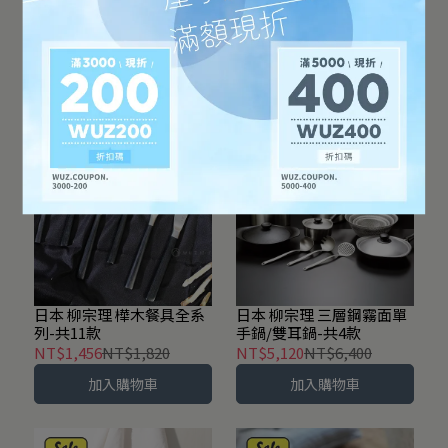
日本 柳宗理 不鏽鋼湯杓-共
日本 柳宗理 不鏽鋼鍋鏟-共
3款
2款
NT$1,024
NT$1,280
NT$1,024
NT$1,280
加入購物車
加入購物車
日本 柳宗理 樺木餐具全系
日本 柳宗理 三層鋼霧面單
列-共11款
手鍋/雙耳鍋-共4款
NT$1,456
NT$1,820
NT$5,120
NT$6,400
加入購物車
加入購物車