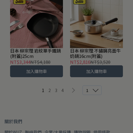
日本 柳宗理 岩紋單手鐵鍋
日本 柳宗理 不鏽鋼亮面牛
(附蓋)25cm
奶鍋16cm(附蓋)
NT$3,344
NT$4,180
NT$2,816
NT$3,520
加入購物車
加入購物車
1
2
3
4
1
關於我們
關於WUZ
聯絡我們
企業/大量採購
購物說明
使用條款