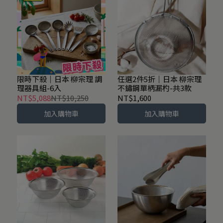
限時下殺│日本 柳宗理 調
任選2件5折｜日本 柳宗理
理器具組-6入
不鏽鋼單柄漏杓-共3款
NT$5,088
NT$10,250
NT$1,600
加入購物車
加入購物車