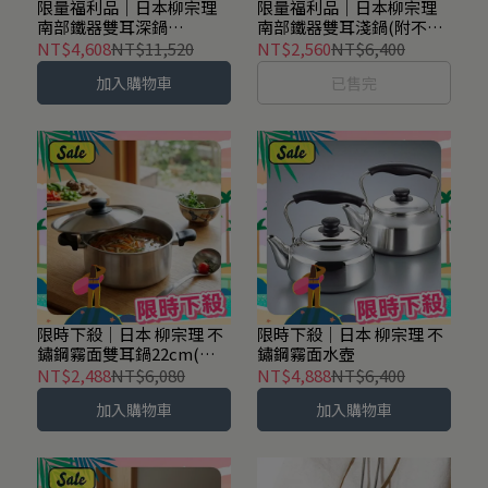
限量福利品｜日本柳宗理
限量福利品｜日本柳宗理
南部鐵器雙耳深鍋
南部鐵器雙耳淺鍋(附不鏽
22cm(附黑鐵蓋)
鋼蓋)22cm
NT$4,608
NT$11,520
NT$2,560
NT$6,400
加入購物車
已售完
限時下殺│日本 柳宗理 不
限時下殺｜日本 柳宗理 不
鏽鋼霧面雙耳鍋22cm(附
鏽鋼霧面水壺
蓋)+湯杓(中)
NT$2,488
NT$6,080
NT$4,888
NT$6,400
加入購物車
加入購物車