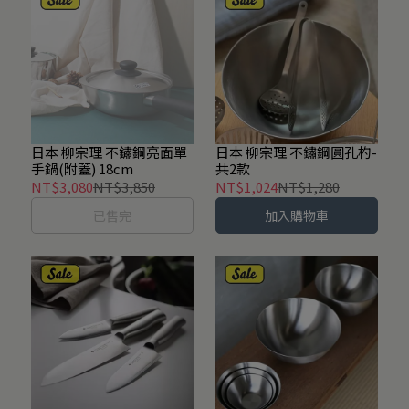
日本 柳宗理 不鏽鋼亮面單
日本 柳宗理 不鏽鋼圓孔杓-
手鍋(附蓋) 18cm
共2款
NT$3,080
NT$3,850
NT$1,024
NT$1,280
已售完
加入購物車