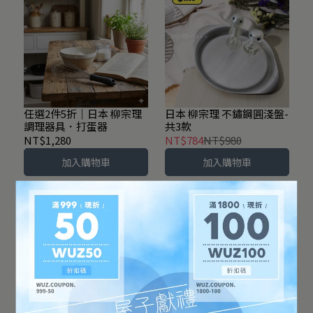
任選2件5折｜日本 柳宗理
日本 柳宗理 不鏽鋼圓淺盤-
調理器具．打蛋器
共3款
NT$1,280
NT$784
NT$980
加入購物車
加入購物車