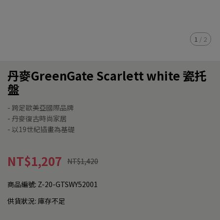
1
/
2
丹麥GreenGate Scarlett white 瓷托
盤
- 跨足歐美亞國際品牌
- 丹麥復古時尚家居
- 以19世紀插畫為基礎
NT$1,207
NT$1,420
商品編號:
Z-20-GTSWY52001
供貨狀況:
庫存不足