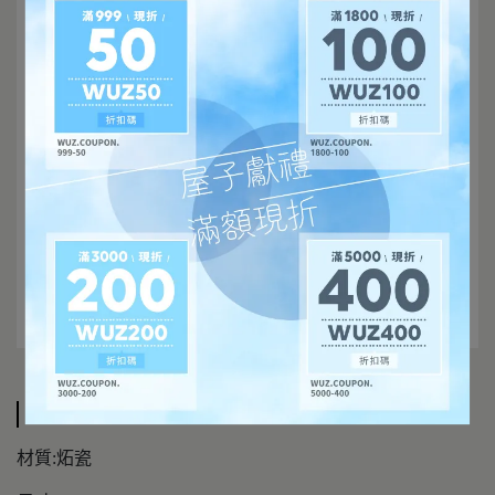
規格說明
材質:炻瓷