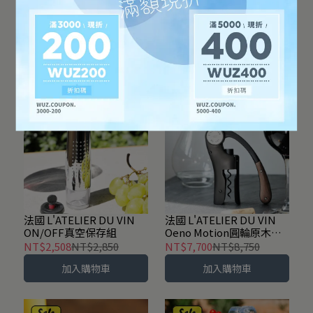
法國 L'ATELIER DU VIN 原
法國 L'ATELIER DU VIN
木精裝三件式禮盒組
ON/OFF醒酒瓶專用架-黑
NT$13,658
NT$15,520
NT$1,408
NT$1,600
加入購物車
加入購物車
法國 L'ATELIER DU VIN
法國 L'ATELIER DU VIN
ON/OFF真空保存組
Oeno Motion圓輪原木開
瓶器-黑
NT$2,508
NT$2,850
NT$7,700
NT$8,750
加入購物車
加入購物車