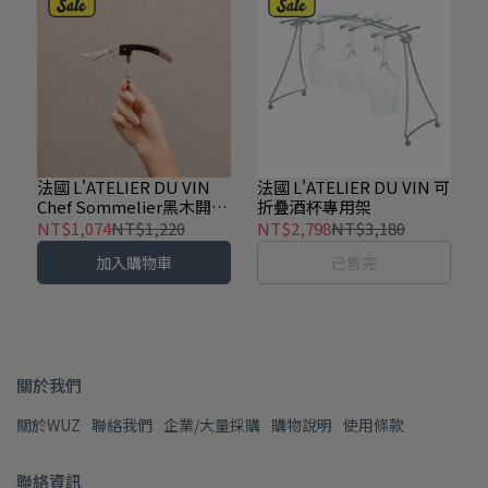
法國 L'ATELIER DU VIN
法國 L'ATELIER DU VIN 可
Chef Sommelier黑木開瓶
折疊酒杯專用架
器
NT$1,074
NT$1,220
NT$2,798
NT$3,180
加入購物車
已售完
關於我們
關於WUZ
聯絡我們
企業/大量採購
購物說明
使用條款
聯絡資訊