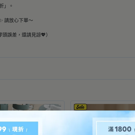
4折」。
️✨ 請放心下單～
零頭誤差，還請見諒💖）