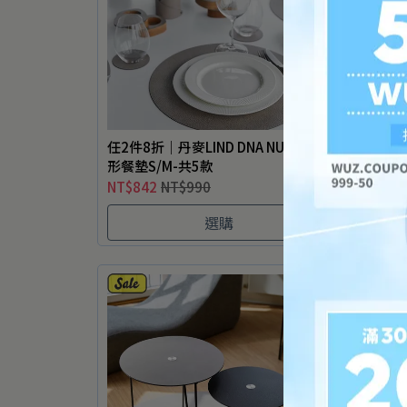
任2件8折｜丹麥LIND DNA NUPO圓
任2件8
形餐墊S/M-共5款
HAPP
NT$842
NT$990
NT$1
選購