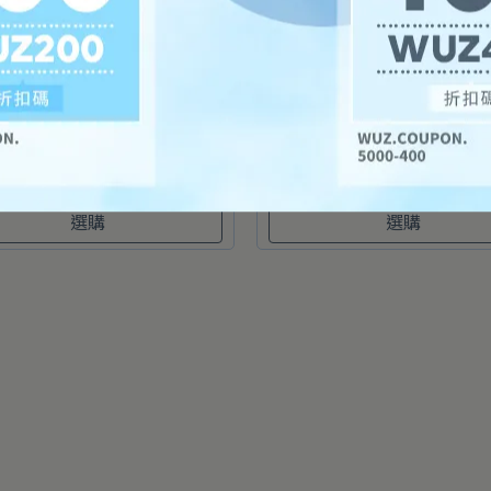
8折｜丹麥LIND DNA
任2件8折｜丹麥LIND DNA CL
O/HIPPO造型杯墊-共10款
線形地墊(淺灰)-共2款
13
NT$250
NT$7,395
NT$8,700
選購
選購