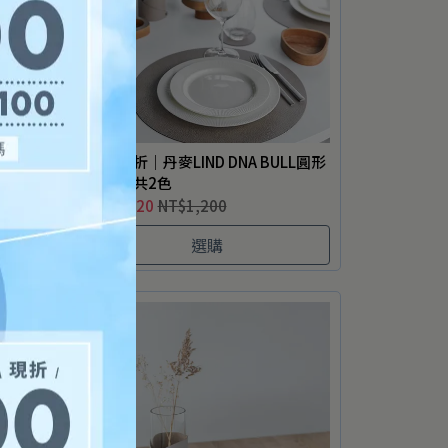
PO 方
任2件8折｜丹麥LIND DNA BULL圓形
餐墊M-共2色
NT$1,020
NT$1,200
選購