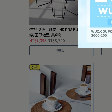
任2件8折｜丹麥LIND DNA BULL曲
任2件
線/圓形地墊-共6款
NUP
NT$7,395
NT$8,700
NT$2
選購