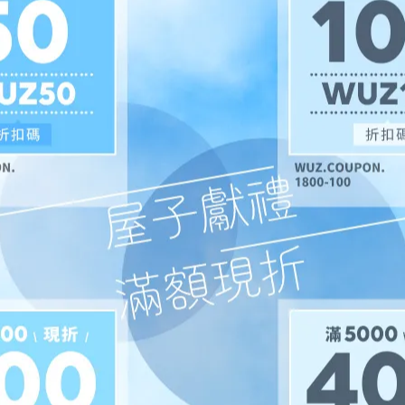
折｜丹麥LIND DNA NUPO
任2件8折｜丹麥LIND DNA HIP
Y BEAR/雲朵/猴子餐墊-共6款
形/曲線/圓形餐墊L-共14款
,343
NT$1,580
NT$935
NT$1,100
選購
選購