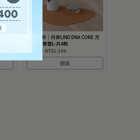
OUD曲
任2件8折｜丹麥LIND DNA CORE 方
形/曲線餐墊L-共4款
NT$935
NT$1,100
選購