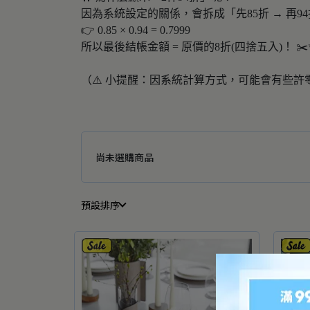
因為系統設定的關係，會拆成「先85折 → 再9
👉 0.85 × 0.94 = 0.7999
所以最後結帳金額 = 原價的8折(四捨五入)！ ✂
（⚠️ 小提醒：因系統計算方式，可能會有些許
尚未選購商品
預設排序