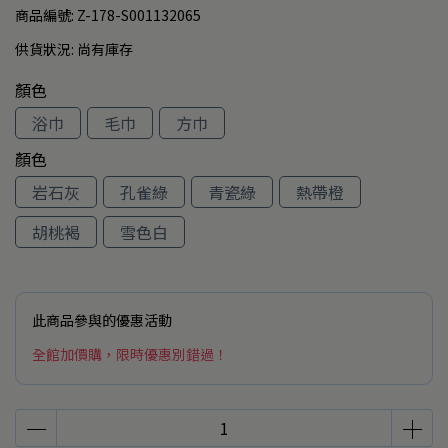
商品編號:
Z-178-S001132065
供貨狀況:
尚有庫存
顏色
浴巾
毛巾
方巾
顏色
岩石灰
孔雀綠
青瓷綠
熱帶橙
胡桃褐
雪色白
此商品參與的優惠活動
全館加價購，限時優惠別錯過！