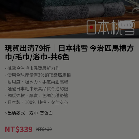
1
/
18
現貨出清79折｜日本桃雪 今治匹馬棉方
巾/毛巾/浴巾-共6色
- 桃雪今治毛巾溫暖最新力作
- 使用全球產量僅3%的頂級匹馬棉
- 耐用度、吸水力、手感再創高峰
- 通過日本毛巾最高品質今治認證
- 觸感柔軟、厚實，色調沉穩舒適
- 日本製，100% 純棉，安全安心
⚡️出清款式：方巾-雪色白
NT$339
NT$430