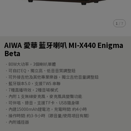
1
/
7
AIWA 愛華 藍牙喇叭 MI-X440 Enigma
Beta
．80W⼤功率，3個喇叭單體
．可⾃訂EQ，獨立⾼、低⾳⾳質調整鈕
．可外接吉他及其他專業樂器，獨立吉他⾳量調整鈕
．藍牙版本5.0，⽀援TWS 串聯
．7種直播特效，2種⾳場模式
．內附１⽀無線麥克風，麥克風具變聲功能
．可伴唱、錄⾳，⽀援TF卡、USB隨⾝碟
．內建15000mAh鋰電池，充電時間: 約4⼩時
．操作時間: 約3-9⼩時（跟⾳量/使⽤項⽬有關）
．內附遙控器