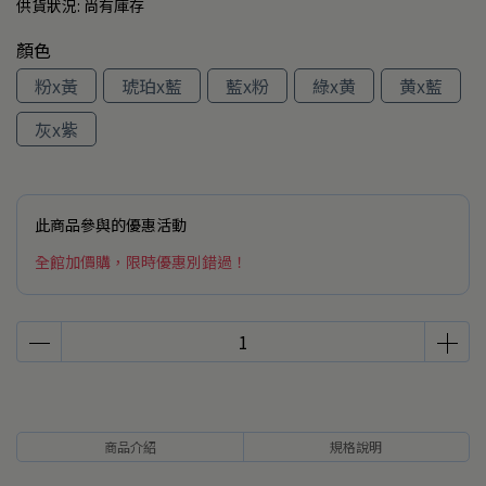
供貨狀況:
尚有庫存
顏色
粉x黃
琥珀x藍
藍x粉
綠x黄
黄x藍
灰x紫
此商品參與的優惠活動
全館加價購，限時優惠別錯過！
商品介紹
規格說明