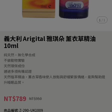
1
/
1
義大利 Arigital 雅琪朵 薰衣草精油
10ml
純天然，無化學合成
不做動物實驗
天然環保成份
通過多項有機認證
天然植萃精油，薰衣草香味使人放鬆與舒緩緊張情緒，能夠幫助提
升睡眠品質。
NT$789
NT$950
商品編號:
Z-290-UK1009