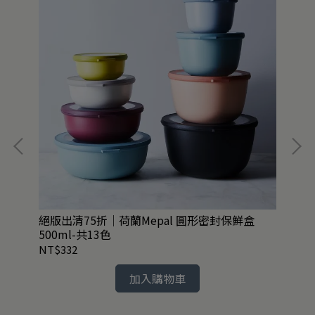
絕版出清75折｜荷蘭Mepal 圓形密封保鮮盒
絕
500ml-共13色
-共
NT$332
NT
加入購物車