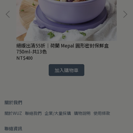
絕版出清55折｜荷蘭 Mepal 圓形密封保鮮盒
英國
750ml-共13色
啡杯
NT$400
NT
加入購物車
關於我們
關於WUZ
聯絡我們
企業/大量採購
購物說明
使用條款
聯絡資訊