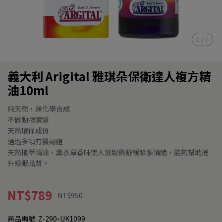
1
/
1
義大利 Arigital 雅琪朵保衛達人複方精
油10ml
純天然，無化學合成
不做動物實驗
天然環保成份
通過多項有機認證
天然植萃精油，薰衣草香味使人放鬆與舒緩緊張情緒，能夠幫助提
升睡眠品質。
NT$789
NT$950
商品編號:
Z-290-UK1099