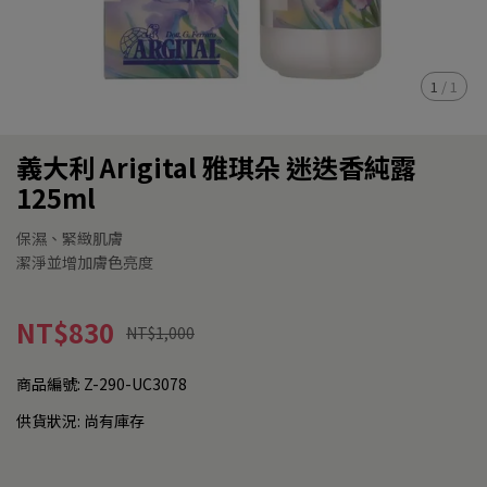
1
/
1
義大利 Arigital 雅琪朵 迷迭香純露
125ml
保濕、緊緻肌膚
潔淨並增加膚色亮度
NT$830
NT$1,000
商品編號:
Z-290-UC3078
供貨狀況:
尚有庫存