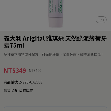
1
/
1
義大利 Arigital 雅琪朵 天然綠泥薄荷牙
膏75ml
多種草本植物成分配方，可保健牙齦、潔白牙齒，維持清新口氣。
NT$349
NT$420
商品編號:
Z-290-UA2002
供貨狀況:
尚有庫存