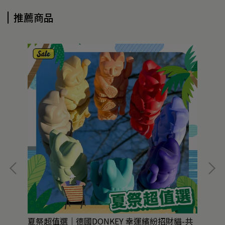
推薦商品
夏祭超值選｜德國DONKEY 幸運繽紛招財貓-共
絕