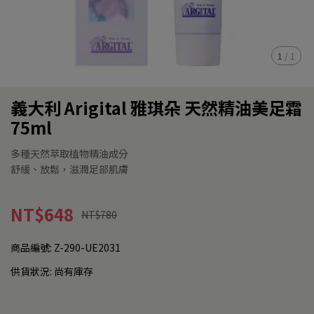
1
/
1
義大利 Arigital 雅琪朵 天然精油美足霜
75ml
多種天然萃取植物精油成分
舒緩、放鬆，滋潤足部肌膚
NT$648
NT$780
商品編號:
Z-290-UE2031
供貨狀況:
尚有庫存