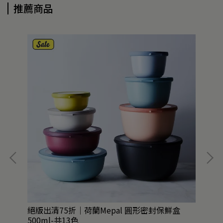
推薦商品
列超
絕版出清75折｜荷蘭Mepal 圓形密封保鮮盒
日
500ml-共13色
共1