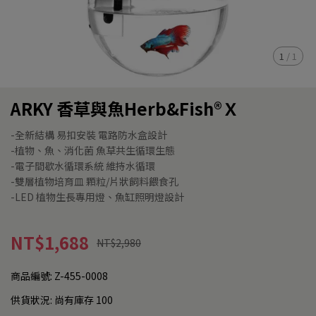
1
/
1
ARKY 香草與魚Herb&Fish®Ｘ
-全新結構 易扣安裝 電路防水盒設計
-植物、魚、消化菌 魚草共生循環生態
-電子間歇水循環系統 維持水循環
-雙層植物培育皿 顆粒/片狀飼料餵食孔
-LED 植物生長專用燈、魚缸照明燈設計
NT$1,688
NT$2,980
商品編號:
Z-455-0008
供貨狀況:
尚有庫存 100