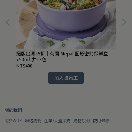
絕版出清55折｜荷蘭 Mepal 圓形密封保鮮盒
絕
750ml-共13色
-共
NT$400
NT
加入購物車
關於我們
關於WUZ
聯絡我們
企業/大量採購
購物說明
使用條款