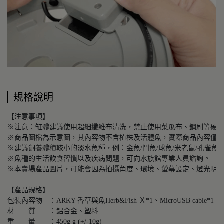
規格說明
【注意事項】 

※注意：缸體建議使用超細纖維布清洗，禁止使用菜瓜布、鋼刷等硬材質
※商品圖檔為示意圖，其內容物不含植株及活體魚，實際商品內容僅含標
※建議飼養體積較小的淡水魚種，例：金魚/鬥魚/球魚/米老鼠/孔雀魚...等
※魚種的生活飲食習慣以及疾病問題，可向水族館專業人員諮詢。 

※本賣場產品圖片，可能會因為拍攝角度、環境、螢幕設定、燈光明暗
【產品規格】 

包裝內容物　：ARKY 香草與魚Herb&Fish Ｘ*1、MicroUSB cable*1、
材　　質　　：鋁合金、塑料

重　　量　　：450g g (+/-10g) 
