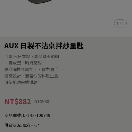
1
/
1
AUX 日製不沾桌拌炒量匙
"100%日本製•高品質不鏽鋼
一體成型•時尚簡約
專利彈性金屬加工•省力順手
極簡設計•豐富你的料理生活
可使用洗碗機烘乾"
NT$882
NT$980
商品編號:
D-142-100749
供貨狀況:
庫存不足