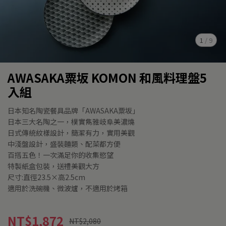
1
/
9
AWASAKA粟坂 KOMON 和風料理盤5
入組
日本知名陶瓷餐具品牌「AWASAKA粟坂」
日本三大名陶之一，樸實雋雅岐阜美濃燒
日式傳統紋樣設計，簡潔有力，實用美觀
中淺盤設計，盛裝麵類、配菜都方便
百搭五色！一次滿足你的收集慾望
特製紙盒包裝，送禮美觀大方
尺寸:直徑23.5×高2.5cm
適用於洗碗機、微波爐，不適用於烤箱
NT$1,872
NT$2,080