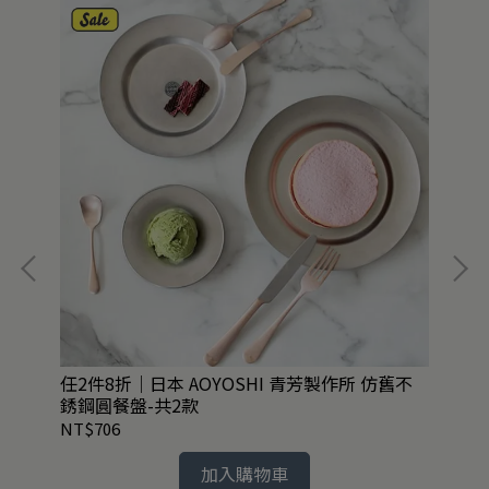
兩款
任2件8折｜日本 AOYOSHI 青芳製作所 仿舊不
英國
銹鋼圓餐盤-共2款
NT$706
NT
加入購物車