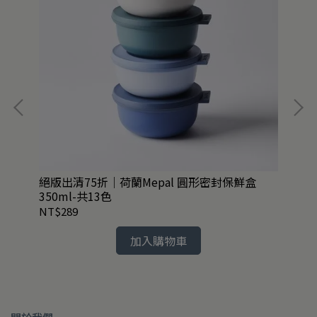
絕版出清75折｜荷蘭Mepal 圓形密封保鮮盒
任2
350ml-共13色
花
NT$289
NT
加入購物車