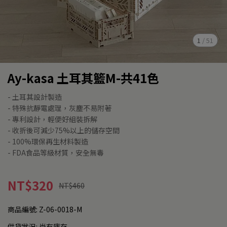
1
/
51
Ay-kasa 土耳其籃M-共41色
- 土耳其設計製造
- 特殊抗靜電處理，灰塵不易附著
- 專利設計，輕便好組裝拆解
- 收折後可減少75%以上的儲存空間
- 100%環保再生材料製造
- FDA食品等級材質，安全無毒
NT$320
NT$460
商品編號:
Z-06-0018-M
供貨狀況:
尚有庫存