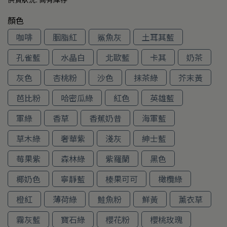
顏色
咖啡
胭脂紅
鯊魚灰
土耳其藍
孔雀藍
水晶白
北歐藍
卡其
奶茶
灰色
杏桃粉
沙色
抹茶綠
芥末黃
芭比粉
哈密瓜綠
紅色
英雄藍
軍綠
香草
香蕉奶昔
海軍藍
草木綠
奢華紫
淺灰
紳士藍
莓果紫
森林綠
紫羅蘭
黑色
椰奶色
寧靜藍
榛果可可
橄欖綠
橙紅
薄荷綠
鮭魚粉
鮮黃
薰衣草
霧灰藍
寶石綠
櫻花粉
櫻桃玫瑰