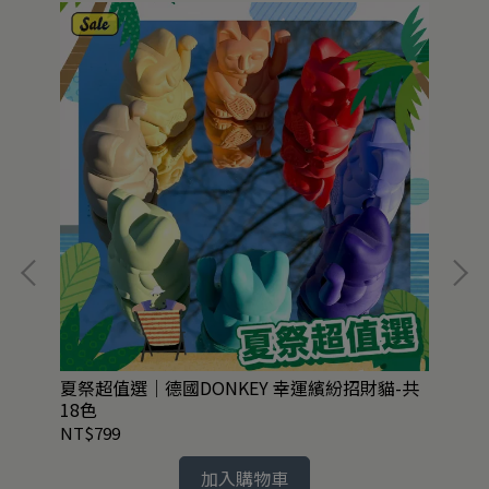
鋼
夏祭超值選｜德國DONKEY 幸運繽紛招財貓-共
絕
18色
75
NT$799
NT
加入購物車