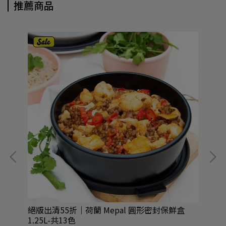
推薦商品
絕版出清55折｜荷蘭 Mepal 圓形密封保鮮盒
絕版
1.25L-共13色
共1