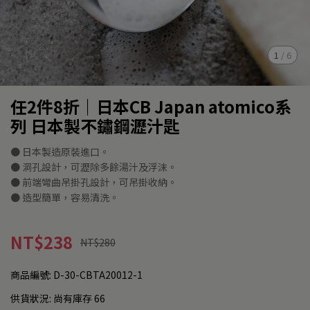
1
/
6
任2件8折｜日本CB Japan atomico系
列 日本製不鏽鋼瀝汁匙
● 日本製造原裝進口。
● 洞孔設計，可瀝除多餘湯汁及浮沫。
● 前端彎曲吊掛孔設計，可吊掛收納。
● 造型簡單，容易清洗。
NT$238
NT$280
商品編號:
D-30-CBTA20012-1
供貨狀況:
尚有庫存 66