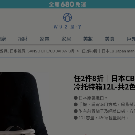
餐廚
招財
家電
家居
美妝
美食
戶
餐具
,
日系雜貨
,
SANSO LIFE/CB JAPAN 8折
任2件8折｜日本CB Japan ma
任2件8折｜日本CB 
冷托特箱12L-共2
● 日本原裝進口。
● 手提、肩背兩用方式，肩背帶
● 附有前置袋子及網狀口袋，方
● 12L容量，450g輕量設計。