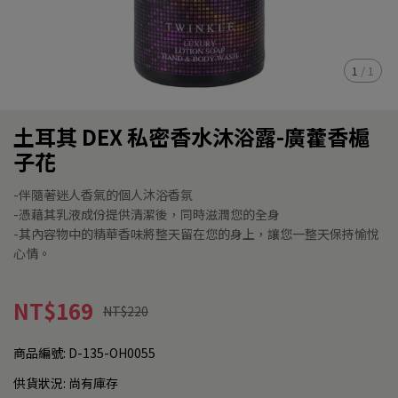
1
/
1
土耳其 DEX 私密香水沐浴露-廣藿香槴
子花
-伴隨著迷人香氣的個人沐浴香氛
-憑藉其乳液成份提供清潔後，同時滋潤您的全身
-其內容物中的精華香味將整天留在您的身上，讓您一整天保持愉悅
心情。
NT$169
NT$220
商品編號:
D-135-OH0055
供貨狀況:
尚有庫存