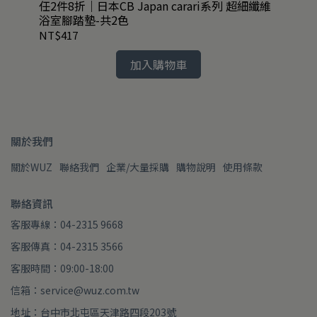
任2件8折｜日本CB Japan carari系列 超細纖維
任
浴室腳踏墊-共2色
頭
NT$417
NT
加入購物車
關於我們
關於WUZ
聯絡我們
企業/大量採購
購物說明
使用條款
聯絡資訊
客服專線：04-2315 9668
客服傳真：04-2315 3566
客服時間：09:00-18:00
信箱：service@wuz.com.tw
地址：台中市北屯區天津路四段203號