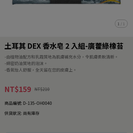
1
/
1
土耳其 DEX 香水皂 2 入組-廣藿綠橡苔
-由植物油配方和乳霜質地為肌膚補充水分，令肌膚柔軟清新。
-綿密奶油質地的泡沫。
-香氣怡人舒服，全天留在您的皮膚上。
NT$159
NT$210
商品編號:
D-135-OH0040
供貨狀況:
尚有庫存