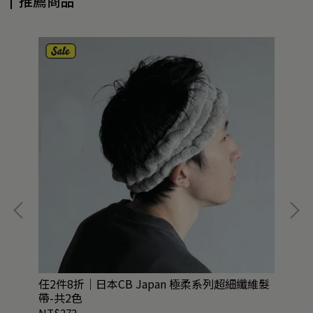
推薦商品
任2件8折｜日本CB Japan 極柔系列超細纖維髮
任2
帶-共2色
纖
NT$272
NT