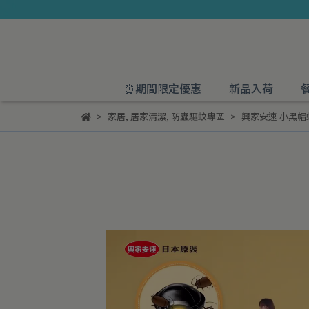
⏰期間限定優惠
新品入荷
家居
,
居家清潔
,
防蟲驅蚊專區
興家安速 小黑帽