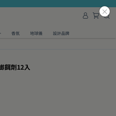
外
香氛
地球儀
設計品牌
螂餌劑12入