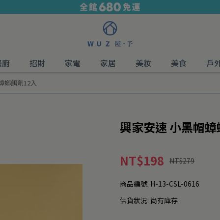
餐廚
招財
家電
家居
美妝
美食
戶
蟑螂餌劑12入
興家安速 小黑帽蟑
NT$198
NT$279
商品編號:
H-13-CSL-0616
供貨狀況:
尚有庫存