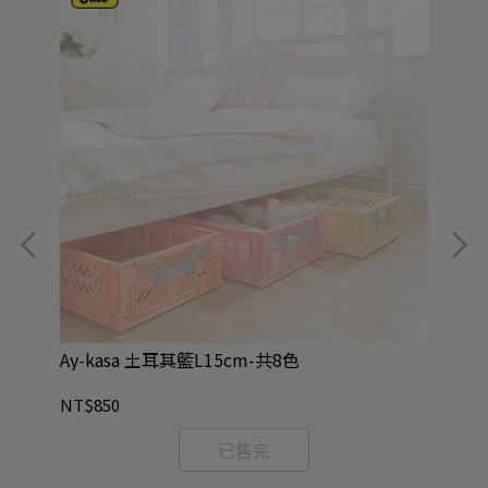
2款
Ay-kasa 土耳其籃L15cm-共8色
全
孩
NT$850
NT
已售完