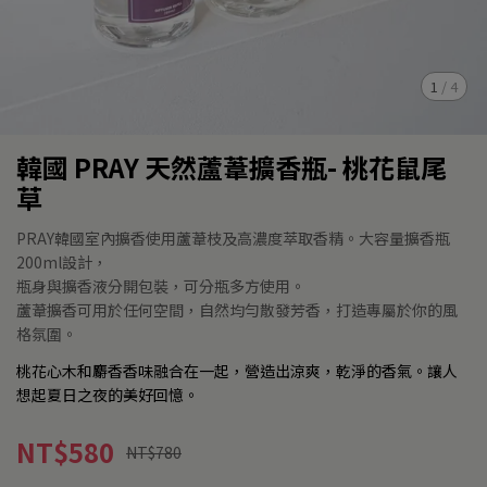
1
/
4
韓國 PRAY 天然蘆葦擴香瓶- 桃花鼠尾
草
PRAY韓國室內擴香使用蘆葦枝及高濃度萃取香精。大容量擴香瓶
200ml設計，
瓶身與擴香液分開包裝，可分瓶多方使用。
蘆葦擴香可用於任何空間，自然均勻散發芳香，打造專屬於你的風
格氛圍。
桃花心木和麝香香味融合在一起，營造出涼爽，乾淨的香氣。讓人
想起夏日之夜的美好回憶。
NT$580
NT$780