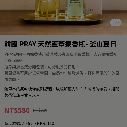
1
/
6
韓國 PRAY 天然蘆葦擴香瓶- 釜山夏日
PRAY韓國室內擴香使用蘆葦枝及高濃度萃取香精。大容量擴香瓶
200ml設計，
瓶身與擴香液分開包裝，可分瓶多方使用。
蘆葦擴香可用於任何空間，自然均勻散發芳香，打造專屬於你的風
格氛圍。
熱草本的氣味使你感到舒適，以緩解壓力和令人愉悅的感受。搭配
著香氣並享受冥想。
NT$580
NT$780
商品編號:
Z-459-EHPR1110