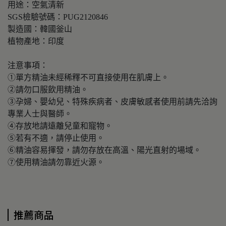
用途：空氣清新
SGS檢驗號碼：PUG2120846
製造國：韓國釡山
植物產地：印度
注意事項：
①單方精油未經稀釋不可直接使用在肌膚上。
②請勿口服飲用精油。
③孕婦、嬰幼兒、特殊疾病者、皮膚敏感者使用前請先洽詢
專業人士與醫師。
④存放地請遠離兒童和寵物。
⑤若有不適，請停止使用。
⑥精油容易揮發，請勿存放在高溫、陽光直射的場域。
⑦使用精油請勿靠近火源。
推薦商品