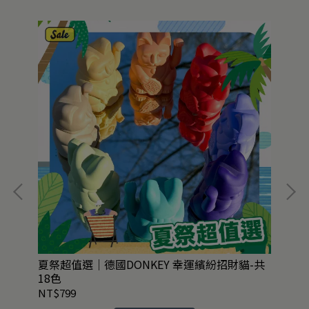
夏祭超值選｜德國DONKEY 幸運繽紛招財貓-共
絕
18色
75
NT$799
NT