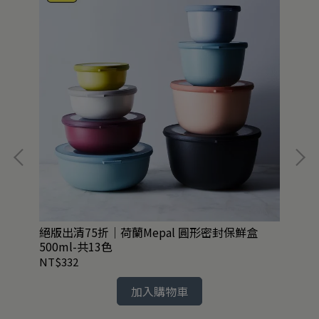
絕版出清75折｜荷蘭Mepal 圓形密封保鮮盒
英國
500ml-共13色
啡杯
NT$332
NT
加入購物車