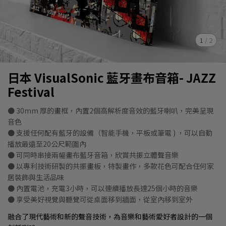
1
/
2
日本 VisualSonic 藍牙畫布音箱- JAZZ
Festival
● 30mm 厚的畫框，內置2個高解析度音效的藍牙喇叭，完美呈現
音色
● 支援任何配有藍牙的設備（智能手機，平板或筆電 ) ，可以自動
播放最遠至20公尺範圍內
● 可同時串接兩幅畫布藍牙音箱，欣賞共振立體聲音樂
● 以專利技術研製的共振畫板，特製畫作，多款花色可配合任何家
居裝飾與生活品味
● 內置電池，充電3小時，可以連續播放長達25個小時的音樂
● 享受美好視覺與聽覺可從桌面移到牆面，從室內移到室外
融合了現代藝術和新的聲音技術，為音樂和藝術愛好者設計的一個