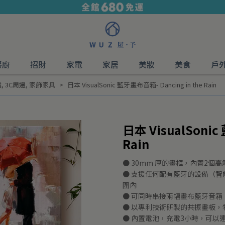
餐廚
招財
家電
家居
美妝
美食
戶
電
,
3C周邊
,
家飾家具
日本 VisualSonic 藍牙畫布音箱- Dancing in the Rain
日本 VisualSonic
Rain
● 30mm 厚的畫框，內置2
● 支援任何配有藍牙的設備（智能
圍內
● 可同時串接兩幅畫布藍牙音箱
● 以專利技術研製的共振畫板
● 內置電池，充電3小時，可以