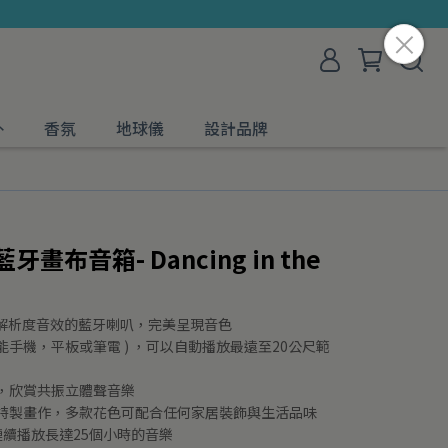
外
香氛
地球儀
設計品牌
 藍牙畫布音箱- Dancing in the
個高解析度音效的藍牙喇叭，完美呈現音色
手機，平板或筆電 ) ，可以自動播放最遠至20公尺範
，欣賞共振立體聲音樂
，特製畫作，多款花色可配合任何家居裝飾與生活品味
連續播放長達25個小時的音樂