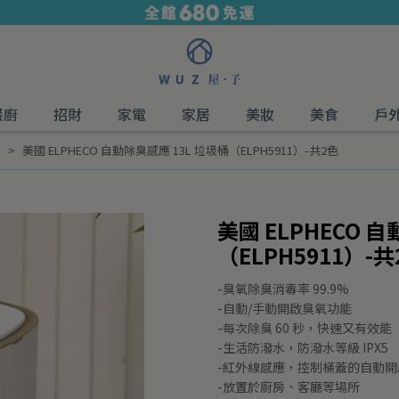
餐廚
招財
家電
家居
美妝
美食
戶
桶
美國 ELPHECO 自動除臭感應 13L 垃圾桶（ELPH5911）-共2色
美國 ELPHECO 
（ELPH5911）-共
-臭氧除臭消毒率 99.9%
-自動/手動開啟臭氧功能
-每次除臭 60 秒，快速又有效能
-生活防潑水，防潑水等級 IPX5
-紅外線感應，控制桶蓋的自動開
-放置於廚房、客廳等場所