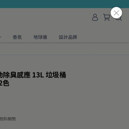
外
香氛
地球儀
設計品牌
自動除臭感應 13L 垃圾桶
2色
啟和關閉