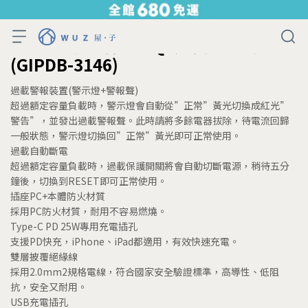
KINYO 1開4插 PD+QC延長線-6呎
(GIPDB-3146)
過載警報裝置(警示燈+警報聲)
超過額定容量負載時，警示燈會自動從”正常”黃光切換成紅光”
警告”，並發出過載警報聲。此時請將多餘電器拔除，待電流回歸
一般狀態，警示燈切換回”正常”黃光即可正常使用。
過載自動斷電
超過額定容量負載時，過載保護開關將會自動切斷電源，稍待五分
鐘後，切換到RESET即可正常使用。
插座PC+本體防火材質
採用PC防火材質，耐用不容易燃燒。
Type-C PD 25W專用充電插孔
支援PD快充，iPhone、iPad都適用，有效快速充電。
雙層披覆絕緣線
採用2.0mm2規格電線，符合國家安全驗證標準，高導性、低阻
抗，安全又耐用。
USB充電插孔