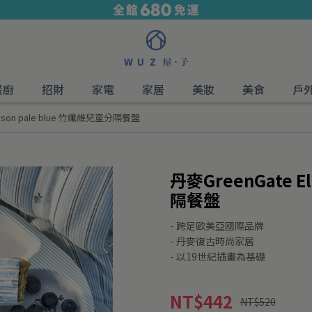
餐廚
招財
家電
家居
美妝
美食
戶
llison pale blue 竹纖維兒童分隔餐盤
丹麥GreenGate E
隔餐盤
- 跨足歐美亞國際品牌
- 丹麥復古時尚家居
- 以19世紀插畫為基礎
NT$442
NT$520