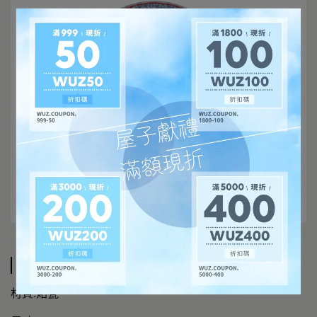
規格說明
材質:炻瓷