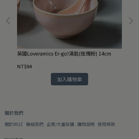
4款
英國Loveramics Er-go!湯匙(玫瑰粉) 14cm
NT$94
NT
加入購物車
關於我們
關於WUZ
聯絡我們
企業/大量採購
購物說明
使用條款