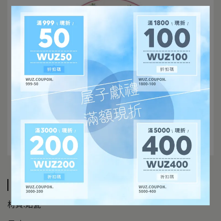
規格說明
材質:炻瓷