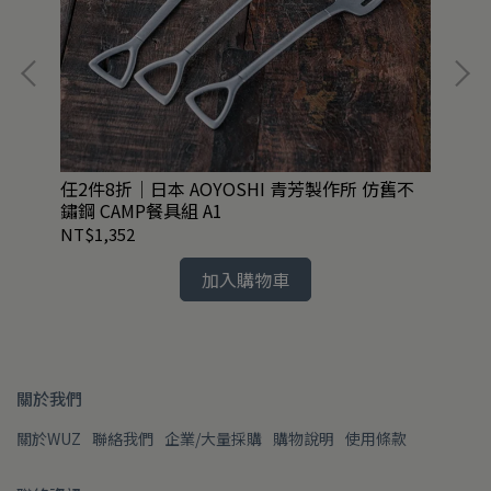
咖
任2件8折｜日本 AOYOSHI 青芳製作所 仿舊不
日本
鏽鋼 CAMP餐具組 A1
NT$1,352
NT
加入購物車
關於我們
關於WUZ
聯絡我們
企業/大量採購
購物說明
使用條款