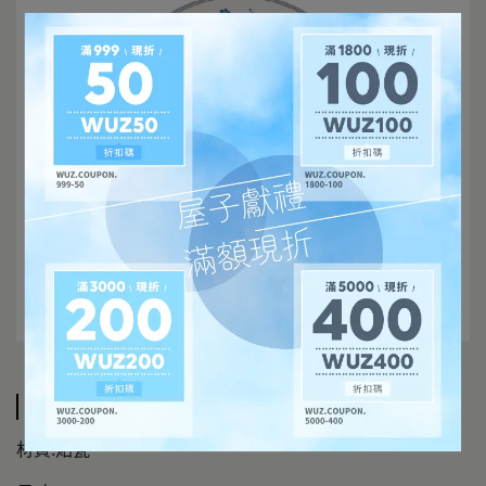
規格說明
材質:炻瓷