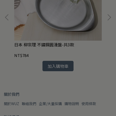
霧黑
日本 柳宗理 不鏽鋼圓淺盤-共3款
任
盒8
NT$784
NT
加入購物車
關於我們
關於WUZ
聯絡我們
企業/大量採購
購物說明
使用條款