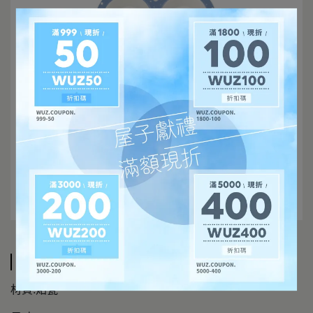
規格說明
材質:炻瓷