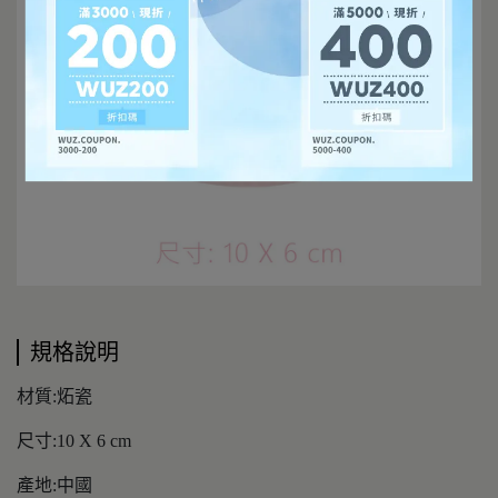
規格說明
材質:炻瓷
尺寸:10 X 6 cm
產地:中國