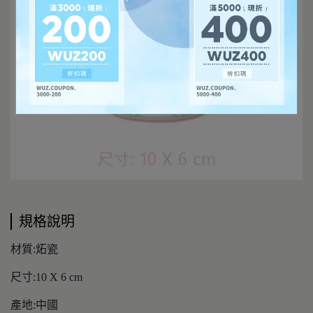
規格說明
材質:炻瓷
尺寸:10 X 6 cm
產地:中國