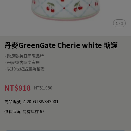
1
/
3
丹麥GreenGate Cherie white 糖罐
- 跨足歐美亞國際品牌
- 丹麥復古時尚家居
- 以19世紀插畫為基礎
NT$918
NT$1,080
商品編號:
Z-20-GTSWS43901
供貨狀況:
尚有庫存 67