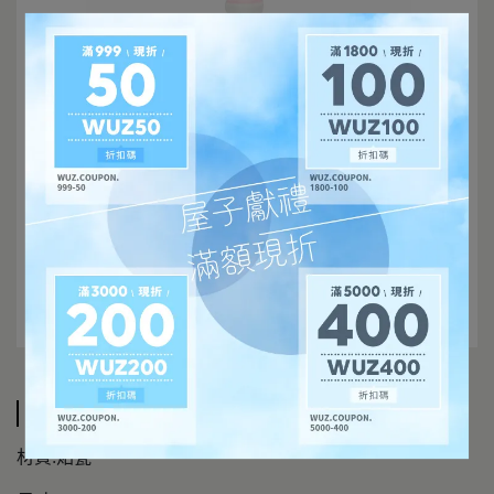
規格說明
材質:炻瓷