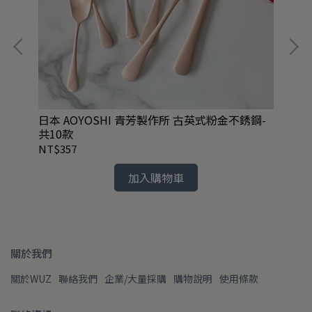
日本 AOYOSHI 青芳製作所 古英式粉金不銹鋼-
任2
共10款
2款
NT$357
NT
加入購物車
關於我們
關於WUZ
聯絡我們
企業/大量採購
購物說明
使用條款