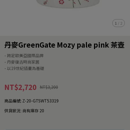
1
/
2
丹麥GreenGate Mozy pale pink 茶壺
- 跨足歐美亞國際品牌
- 丹麥復古時尚家居
- 以19世紀插畫為基礎
NT$2,720
NT$3,200
商品編號:
Z-20-GTSWT53319
供貨狀況:
尚有庫存 20