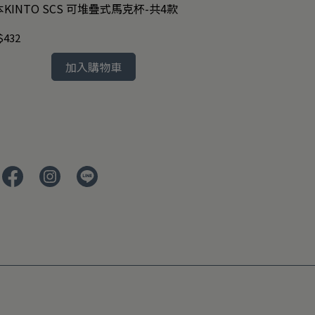
KINTO SCS 可堆疊式馬克杯-共4款
日本KINTO CER
款
$432
NT$2,000
加入購物車