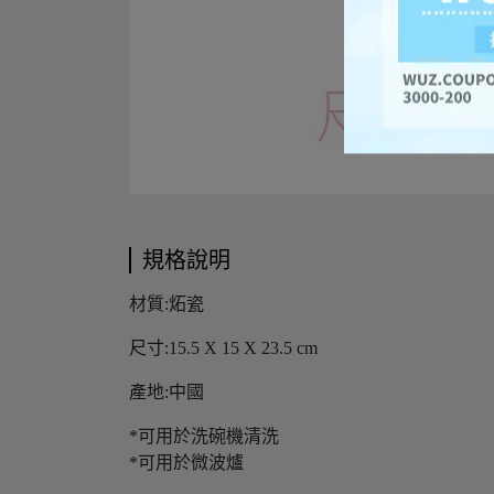
規格說明
材質:炻瓷
尺寸:15.5 X 15 X 23.5 cm
產地:中國
*可用於洗碗機清洗
*可用於微波爐