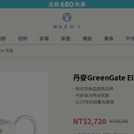
餐廚
招財
家電
家居
美妝
美食
戶
hite 茶壺
丹麥GreenGate El
- 跨足歐美亞國際品牌
- 丹麥復古時尚家居
- 以19世紀插畫為基礎
NT$2,720
NT$3,200