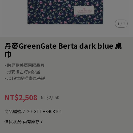
1
/
2
丹麥GreenGate Berta dark blue 桌
巾
- 跨足歐美亞國際品牌
- 丹麥復古時尚家居
- 以19世紀插畫為基礎
NT$2,508
NT$2,950
商品編號:
Z-20-GTTHX403101
供貨狀況:
尚有庫存 7