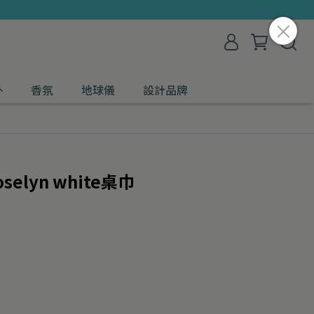
外
香氛
地球儀
設計品牌
oselyn white桌巾