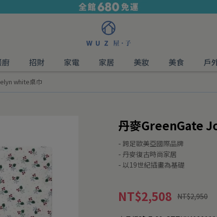
餐廚
招財
家電
家居
美妝
美食
戶
elyn white桌巾
丹麥GreenGate J
- 跨足歐美亞國際品牌
- 丹麥復古時尚家居
- 以19世紀插畫為基礎
NT$2,508
NT$2,950