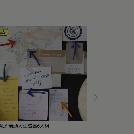
ALY 箭頭人生磁鐵6入組
QUALY 拯救海