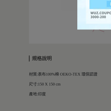
規格說明
材質:表布100%棉 OEKO-TEX 環保認證
尺寸:150 X 150 cm
產地:印度