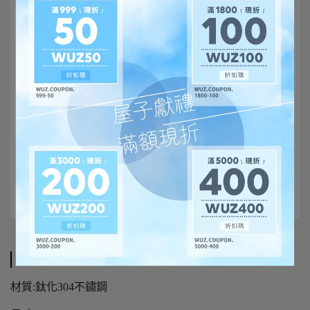
規格說明
材質:鈦化304不鏽鋼