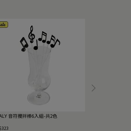
ALY 音符攪拌棒6入組-共2色
QUALY 仙人掌
$323
NT$383