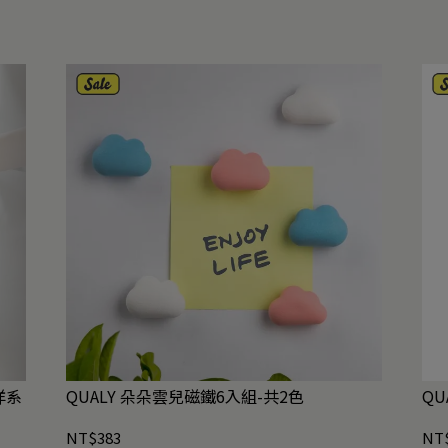
海洋系
QUALY 朵朵雲兒磁鐵6入組-共2色
QU
NT$383
NT