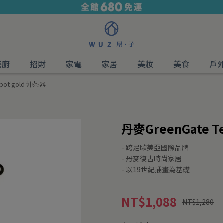
餐廚
招財
家電
家居
美妝
美食
戶
pot gold 沖茶器
丹麥GreenGate T
- 跨足歐美亞國際品牌
- 丹麥復古時尚家居
- 以19世紀插畫為基礎
NT$1,088
NT$1,280