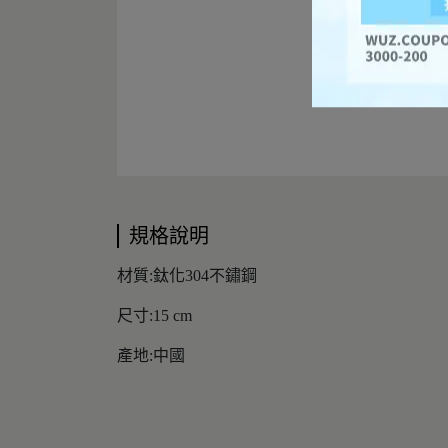
規格說明
材質:鈦化304不鏽鋼
尺寸:15 cm
產地:中國