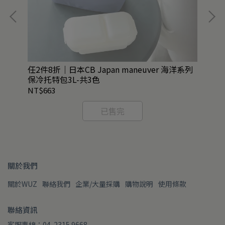
換墊
任2件8折｜日本CB Japan maneuver 海洋系列
QU
保冷托特包3L-共3色
NT$663
NT
已售完
關於我們
關於WUZ
聯絡我們
企業/大量採購
購物說明
使用條款
聯絡資訊
客服專線：04-2315 9668