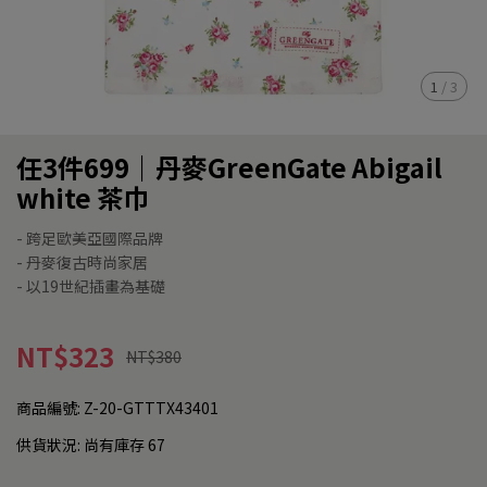
1
/
3
任3件699｜丹麥GreenGate Abigail
white 茶巾
- 跨足歐美亞國際品牌
- 丹麥復古時尚家居
- 以19世紀插畫為基礎
NT$323
NT$380
商品編號:
Z-20-GTTTX43401
供貨狀況:
尚有庫存 67