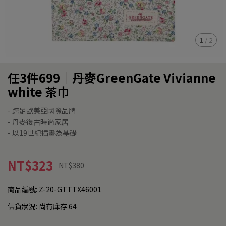
1
/
2
任3件699｜丹麥GreenGate Vivianne
white 茶巾
- 跨足歐美亞國際品牌
- 丹麥復古時尚家居
- 以19世紀插畫為基礎
NT$323
NT$380
商品編號:
Z-20-GTTTX46001
供貨狀況:
尚有庫存 64